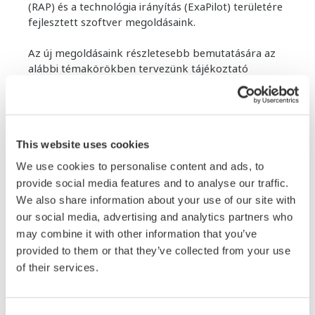
(RAP) és a technológia irányítás (ExaPilot) területére
fejlesztett szoftver megoldásaink.
Az új megoldásaink részletesebb bemutatására az
alábbi témakörökben tervezünk tájékoztató
anyagot megjelentetni:
⋅ Yokogawa RAP
Kozkázatértékelés alapú
Munkairányítási és engedélykezelő rendszer
This website uses cookies
⋅ Exapilot
- Egyedülálló operátor támogató
We use cookies to personalise content and ads, to
"autopilot" megoldás, szabványos működési eljárás
provide social media features and to analyse our traffic.
(SOP) implementálásával. DCS rendszerrel integrált
We also share information about your use of our site with
procedurális automatizálás megvalósításához
our social media, advertising and analytics partners who
may combine it with other information that you’ve
⋅ DTSX
Optikai kábel alapú ipari hőmérséklet mérés,
provided to them or that they’ve collected from your use
akár 50km-es hosszon, akár 10cm felbontással
of their services.
⋅ Sushi Szenzorok LoRaWan
vezeték nélküli
kommunikációval. Tényleges állapot (Condition