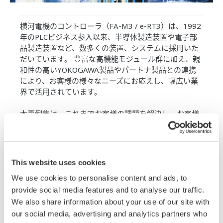
横河電機のコントローラ（FA-M3 / e-RT3）は、1992
年のPLCビジネス参入以来、半導体製造装置や電子部
品製造装置など、数多くの装置、システムに採用いた
だいています。 豊富な高機能モジュール群に加え、親
和性の高いYOKOGAWA製品やパートナ製品との連携
により、お客様の様々なニーズにお応えし、幅広い業
界で活用されています。
本事例集は、これまでお客様の課題を解決し、お客様
とともに実現した様々なアプリケーションを事例集と
してまとめたものです。半導体 / 電子部品 / 自動車 /
蓄電・エネルギー / コンバーティング / PLC計装といっ
た幅広い分野の事例をご紹介しています。
This website uses cookies
ぜひ、アプリケーション構築の参考にしてください。
We use cookies to personalise content and ads, to
provide social media features and to analyse our traffic.
紹介事例：
We also share information about your use of our site with
製造工程管理コン
our social media, advertising and analytics partners who
トローラ（セルコ