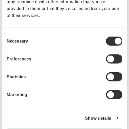
may combine it with other information that you’ve
ントローラ）
provided to them or that they’ve collected from your use
分類機／テーピン
of their services.
グ装置（インデッ
クステーブル）
ベアリング検査設
Consent
備
Necessary
Selection
エネルギー監視シ
ステム
フィルム工程一括
Preferences
制御
溶剤回収設備制御
システム等
Statistics
以下の資料がダウンロードできます
Marketing
FA-M3/e-RT3アプリケーション事例集
ダウンロード
Show details