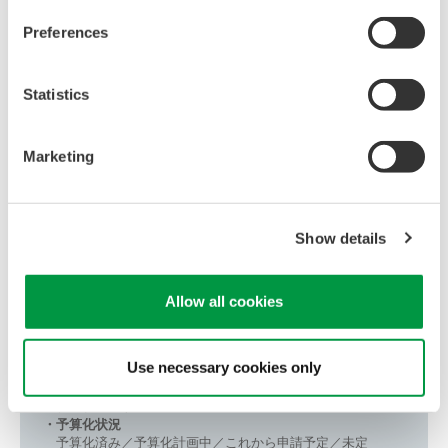
Preferences
フォームにご記入のうえ、資料をご確認ください。
Statistics
資料ダウンロード(無料)
Marketing
Show details
*
の付いている項目は、必ずご入力ください。
半角カナなどの機種依存文字は使用しないでください。
入力が終わりましたら、下の「送信」ボタンを押してくださ
い。
Allow all cookies
下記テンプレートを「予算化状況・ERP導入検討時期」欄に
コピー＆ペーストし、
Use necessary cookies only
該当する内容のみ残して
ご記入ください。
＜テンプレート＞
・予算化状況
予算化済み／予算化計画中／これから申請予定／未定