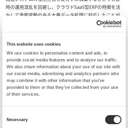
時の運用混乱を回避し、クラウドSaaS型ERPの特徴を活
かして季節変動のある大量データ処理に対応したことが
挙げられます。導入事例リーフレットで詳細を確認くだ
さい。
This website uses cookies
本資料から分かること
We use cookies to personalise content and ads, to
provide social media features and to analyse our traffic.
We also share information about your use of our site with
Dynamics 365 の高い柔軟性を活かし、基幹システ
our social media, advertising and analytics partners who
ムと周辺システムの役割を変えずに構築
may combine it with other information that you’ve
クラウドSaaS型ERPの特徴を活かして季節変動の
provided to them or that they’ve collected from your use
ある大量データ処理に対応
of their services.
情報システム部門の運用・保守業務を軽減
海外製ERPの利用ユーザーであればDynamics 365
Consent
に移行しても海外製ERPシステムに対する理解がア
Necessary
Selection
ドバンテージとなり混乱なくスムーズに移行が可能